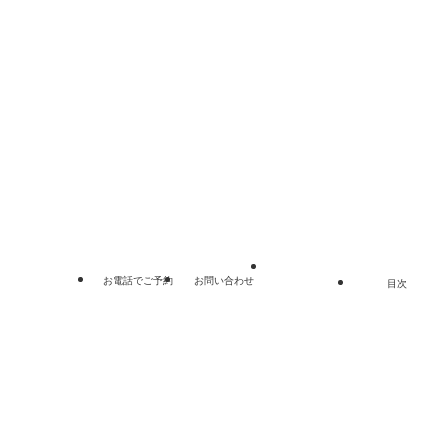
電話：048-862-0355
リンク集
プライバシーポリシー
サイトマップ
©
埼玉総合法律事務所.
お電話でご予約
お問い合わせ
目次
閉じる