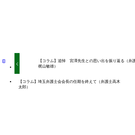
URLをコピーしました！
URLをコピーしました！
【コラム】追悼 宮澤先生との思い出を振り返る（弁
梶山敏雄）
【コラム】埼玉弁護士会会長の任期を終えて（弁護士高木
太郎）
関連記事