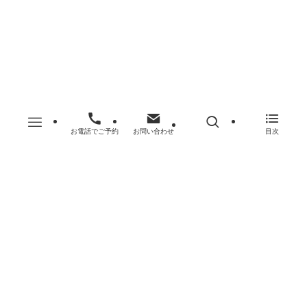
サイトマップ
©
埼玉総合法律事務所.
お電話でご予約
お問い合わせ
目次
閉じる
閉じる