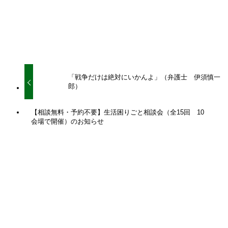
URLをコピーしました！
「戦争だけは絶対にいかんよ」（弁護士 伊須慎一
郎）
【相談無料・予約不要】生活困りごと相談会（全15回 10
会場で開催）のお知らせ
関連記事