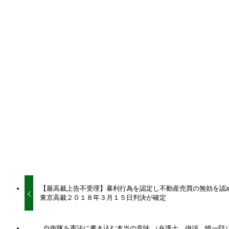
このページを印刷
コラム
コラム－牧野丘弁護士
総合ニュース
シェアをお願いいたします。
URLをコピーしました！
URLをコピーしました！
【最高裁上告不受理】暴利行為を認定し不動産売買の無効を認
東京高裁２０１８年３月１５日判決が確定
自衛隊を憲法に書き込む本当の意味 （弁護士 伊須 慎一郎