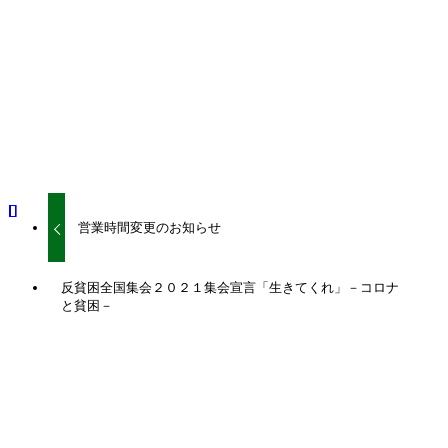
URLをコピーしました！
URLをコピーしました！
営業時間変更のお知らせ
反貧困全国集会２０２１集会宣言「生きてくれ」－コロナ
と貧困－
関連記事