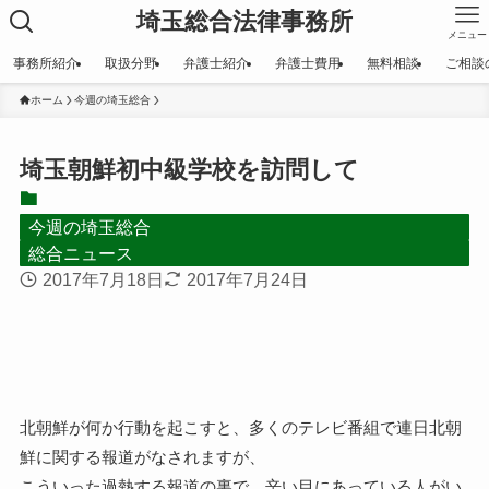
埼玉総合法律事務所
メニュー
事務所紹介
取扱分野
弁護士紹介
弁護士費用
無料相談
ご相談
ホーム
今週の埼玉総合
埼玉朝鮮初中級学校を訪問して
今週の埼玉総合
総合ニュース
2017年7月18日
2017年7月24日
北朝鮮が何か行動を起こすと、多くのテレビ番組で連日北朝
鮮に関する報道がなされますが、
こういった過熱する報道の裏で、辛い目にあっている人がい