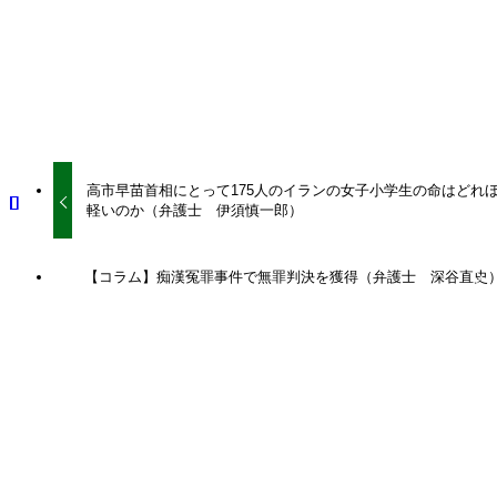
URLをコピーしました！
高市早苗首相にとって175人のイランの女子小学生の命はどれ
軽いのか（弁護士 伊須慎一郎）
【コラム】痴漢冤罪事件で無罪判決を獲得（弁護士 深谷直史
関連記事