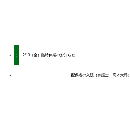
URLをコピーしました！
URLをコピーしました！
2/13（金）臨時休業のお知らせ
配偶者の入院（弁護士 高木太郎
関連記事
【コラム】下請法が取適法になりました (弁護士 佐
渡島 啓)