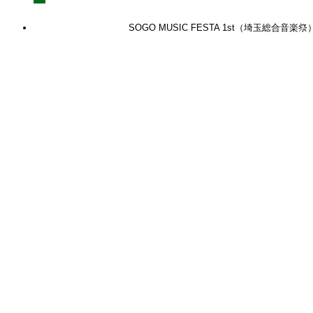
SOGO MUSIC FESTA 1st（埼玉総合音楽祭
関連記事
【コラム】下請法が取適法になりました (弁護士 佐
渡島 啓)
2026年8月7日