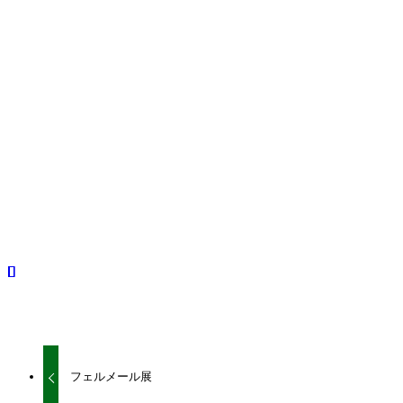
このページを印刷
コラム
コラム－鴨田譲弁護士
総合ニュース
シェアをお願いいたします。
URLをコピーしました！
URLをコピーしました！
フェルメール展