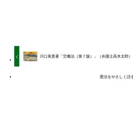
URLをコピーしました！
URLをコピーしました！
川口美貴著「労働法（第７版）」（弁護士高木太郎）
憲法をやさしく語
関連記事
【コラム】下請法が取適法になりました (弁護士 佐
渡島 啓)