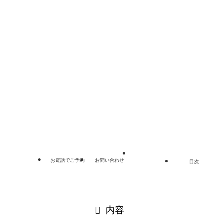
埼玉弁護士会所属 弁護士 猪股 正
埼玉総合法律事務所
電話：048-862-0355
リンク集
プライバシーポリシー
サイトマップ
©
埼玉総合法律事務所.
お電話でご予約
お問い合わせ
目次
閉じる
内容