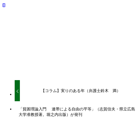
シェアをお願いいたします。
URLをコピーしました！
URLをコピーしました！
【コラム】実りのある年（弁護士鈴木 満）
「貧困理論入門 連帯による自由の平等」（志賀信夫・県立広島
大学准教授著。堀之内出版）が発刊
関連記事