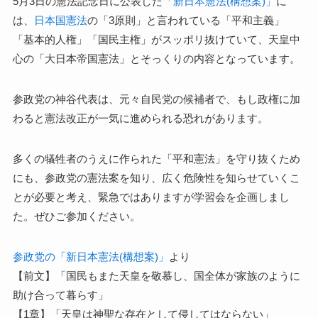
5月3日の憲法記念日に公表した
「新日本憲法(構想案)」
に
は、
日本国憲法
の「3原則」と言われている「平和主義」
「基本的人権」「国民主権」がスッポリ抜けていて、天皇中
心の「大日本帝国憲法」とそっくりの内容となっています。
参政党の神谷代表は、元々自民党の候補者で、もし政権に加
わると憲法改正が一気に進められる恐れがあります。
多くの犠牲者のうえに作られた「平和憲法」を守り抜くため
にも、参政党の憲法案を知り、広く危険性を知らせていくこ
とが必要と考え、緊急ではありますが学習会を企画しまし
た。ぜひご参加ください。
参政党の「新日本憲法(構想案)」
より
【前文】「国民もまた天皇を敬慕し、国全体が家族のように
助け合って暮らす」
【1章】「天皇は神聖な存在として侵してはならない」