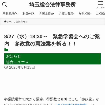
埼玉総合法律事務所
メニュー
事務所紹介
取扱分野
弁護士紹介
弁護士費用
無料相談
ご相談
ホーム
お知らせ
8/27（水）18:30～ 緊急学習会へのご案
内 参政党の憲法案を斬る！！
お知らせ
総合ニュース
2025年8月13日
参議院選挙で大きく議席、得票数とも伸ばした「参政党」が