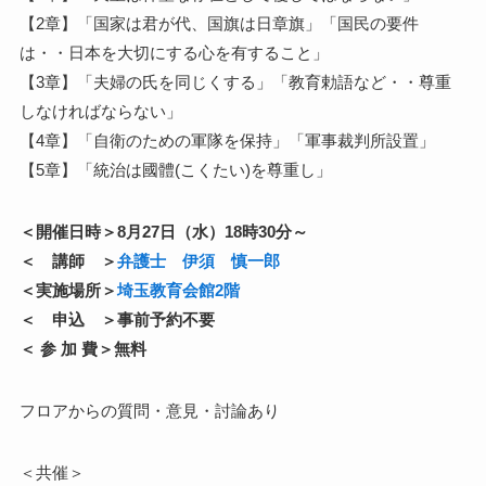
【2章】「国家は君が代、国旗は日章旗」「国民の要件
は・・日本を大切にする心を有すること」
【3章】「夫婦の氏を同じくする」「教育勅語など・・尊重
しなければならない」
【4章】「自衛のための軍隊を保持」「軍事裁判所設置」
【5章】「統治は國體(こくたい)を尊重し」
＜開催日時＞8月27日（水）18時30分～
＜ 講師 ＞
弁護士 伊須 慎一郎
＜実施場所＞
埼玉教育会館2階
＜ 申込 ＞事前予約不要
＜ 参 加 費＞無料
フロアからの質問・意見・討論あり
＜共催＞