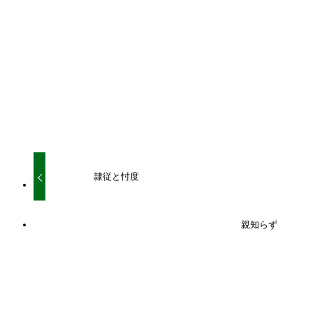
URLをコピーしました！
URLをコピーしました！
隷従と忖度
親知らず
関連記事