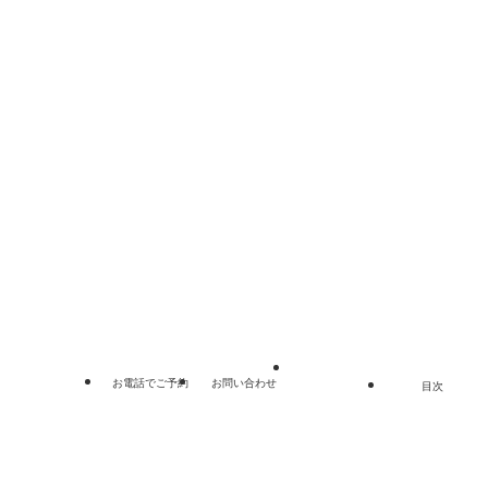
電話：048-862-0355
リンク集
プライバシーポリシー
サイトマップ
©
埼玉総合法律事務所.
お電話でご予約
お問い合わせ
目次
閉じる