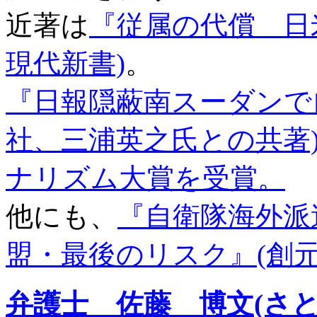
近著は
『従属の代償 日
現代新書)
。
『日報隠蔽南スーダンで
社、三浦英之氏との共著
ナリズム大賞を受賞。
他にも、
『自衛隊海外派
盟・最後のリスク』(創元
弁護士 佐藤 博文(さ